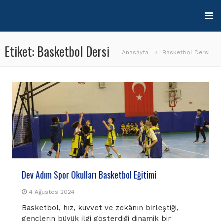
İçeriğe
geç
Etiket:
Basketbol Dersi
Anasayfa
Basketbol Dersi
Dev Adım Spor Okulları Basketbol Eğitimi
4 Ağustos 2024
Basketbol, hız, kuvvet ve zekânın birleştiği,
gençlerin büyük ilgi gösterdiği dinamik bir