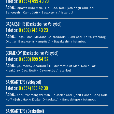
Telefon:
0 (554) 499 43 23
Adres:
Isparta Kule Mah. Hilal Cad. No:3 (Yenidoğu Okulları
Bahçeşehir Kampüsü) - Başakşehir / İstanbul
BAŞAKŞEHİR (Basketbol ve Voleybol)
Telefon:
0 (507) 745 43 23
Adres:
Başak Mah. Mevlana Celaledddini Rumi Cad. No:26 (Yenidoğu
Okulları Başakşehir Kampüsü) - Başakşehir / İstanbul
ÇEKMEKÖY (Basketbol ve Voleybol)
Telefon:
0 (530) 899 54 52
Adres:
Çekmeköy Anadolu İHL: Mehmet Akif Mah. Necip Fazıl
Kısakürek Cad. No:6 - Çekmeköy / İstanbul
SANCAKTEPE (Voleybol)
Telefon:
0 (554) 188 42 30
Adres:
Abdurrahmangazi Mah. Ebubekir Cad. Şehit Hasan Genç Sok.
No:7 (Şehit Hakkı Doğan Ortaokulu) - Sancaktepe / İstanbul
SANCAKTEPE (Basketbol)