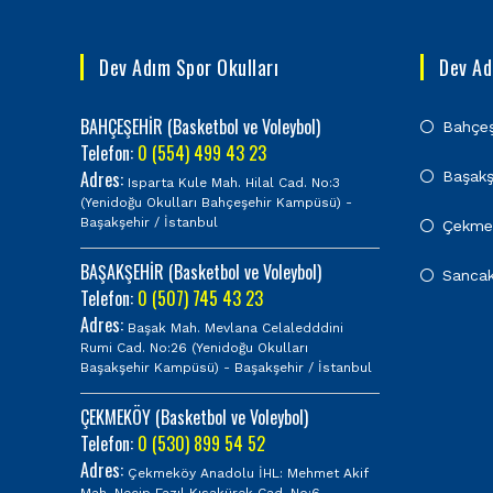
Dev Adım Spor Okulları
Dev A
BAHÇEŞEHİR (Basketbol ve Voleybol)
Bahçeş
Telefon:
0 (554) 499 43 23
Adres:
Başakş
Isparta Kule Mah. Hilal Cad. No:3
(Yenidoğu Okulları Bahçeşehir Kampüsü) -
Başakşehir / İstanbul
Çekme
BAŞAKŞEHİR (Basketbol ve Voleybol)
Sancak
Telefon:
0 (507) 745 43 23
Adres:
Başak Mah. Mevlana Celaledddini
Rumi Cad. No:26 (Yenidoğu Okulları
Başakşehir Kampüsü) - Başakşehir / İstanbul
ÇEKMEKÖY (Basketbol ve Voleybol)
Telefon:
0 (530) 899 54 52
Adres:
Çekmeköy Anadolu İHL: Mehmet Akif