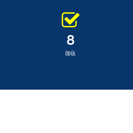
8
ÖDÜL