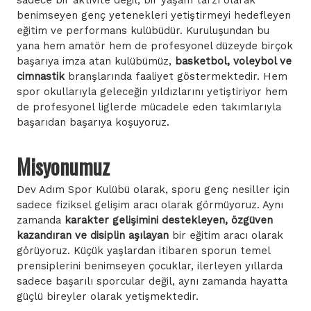
sadece bir aktivite değil, bir yaşam tarzı olarak
benimseyen genç yetenekleri yetiştirmeyi hedefleyen
eğitim ve performans kulübüdür. Kuruluşundan bu
yana hem amatör hem de profesyonel düzeyde birçok
başarıya imza atan kulübümüz,
basketbol, voleybol ve
cimnastik
branşlarında faaliyet göstermektedir. Hem
spor okullarıyla geleceğin yıldızlarını yetiştiriyor hem
de profesyonel liglerde mücadele eden takımlarıyla
başarıdan başarıya koşuyoruz.
Misyonumuz
Dev Adım Spor Kulübü olarak, sporu genç nesiller için
sadece fiziksel gelişim aracı olarak görmüyoruz. Aynı
zamanda
karakter gelişimini destekleyen, özgüven
kazandıran ve disiplin aşılayan
bir eğitim aracı olarak
görüyoruz. Küçük yaşlardan itibaren sporun temel
prensiplerini benimseyen çocuklar, ilerleyen yıllarda
sadece başarılı sporcular değil, aynı zamanda hayatta
güçlü bireyler olarak yetişmektedir.